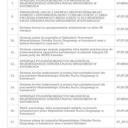
SPRZEDAŻ POJAZDÓW BĘDĄCYCH WŁASNOŚCIĄ
7.
WOJEWÓDZKIEGO OŚRODKA RUCHU DROGOWEGO W
AT-WEM.
KATOWICACH
ŚWIADCZENIE USŁUG Z ZAKRESU UBEZPIECZENIA MAJĄT-
KOWEGO I ODPOWIEDZIALNOSCI CYWILNEJ (CZĘŚĆ I) I UBEZ-
8.
AT-ZP.2
PIECZENIA KOMUNIKACYJNEGO (CZĘŚC II) DLA WOJEWÓDZ-
KIEGO OŚRODKA RUCHU DROGOWEGO W KATOWICACH”
Dostawa licencji na oprogramowanie antywirusowe na okres 36
9.
AT-ZP.2
miesięcy
Dostawa paliwa do pojazdów w Oddziałach Terenowych
10.
Wojewódzkiego Ośrodka Ruchu Drogowego w Katowicach wraz z
AT-ZP.2
kartami flotowymi w częściach I-II.
Dostawa używanego zespołu pojazdów, który będzie przeznaczony do
11.
przeprowadzania egzaminów państwowych w zakresie kategorii CE
AT-ZP.2
prawa jazdy dla WORD Katowice
SPRZEDAŻ POJAZDÓW BĘDĄCYCH WŁASNOŚCIĄ
12.
WOJEWÓDZKIEGO OŚRODKA RUCHU DROGOWEGO W
AT-WEM.
KATOWICACH
Dostawa bonów żywieniowych w postaci kart przedpłaconych dla
13.
pracowników Wojewódzkiego Ośrodka Ruchu Drogowego w
AT-ZP.2
Katowicach
Dostawa bonów żywieniowych w postaci kart przedpłaconych dla
14.
pracowników Wojewódzkiego Ośrodka Ruchu Drogowego w
AT-ZP.2
Katowicach”
SPRZEDAŻ POJAZDÓW BĘDĄCYCH WŁASNOŚCIĄ
15.
WOJEWÓDZKIEGO OŚRODKA RUCHU DROGOWEGO W
AT-WEM.
KATOWICACH
Wybór psychologa, który przeprowadzi wykłady na kursach
16.
prowadzonych przez Wojewódzki Ośrodek Ruchu Drogowego w
AT-ZP.2
Katowicach
Dostawa paliwa do pojazdów Wojewódzkiego Ośrodka Ruchu
17.
AT_ZP.2
Drogowego w Katowicach wraz z kartami flotowymi