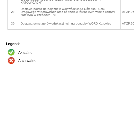
KATOWICACH”
Dostawa paliwa do pojazdów Wojewódzkiego Ośrodka Ruchu
29.
Drogowego w Katowicach oraz oddziałów terenowych wraz z kartami
AT-ZP.2
flotowymi w częściach I-VI
30.
Dostawa symulatorów edukacyjnych na potrzeby WORD Katowice
AT-ZP.2
Legenda
- Aktualne
- Archiwalne