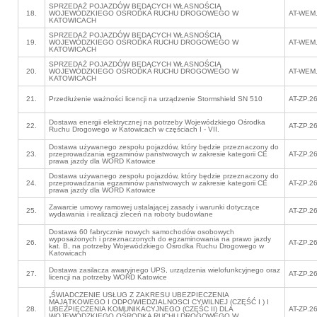
SPRZEDAŻ POJAZDÓW BĘDĄCYCH WŁASNOŚCIĄ
18.
WOJEWÓDZKIEGO OŚRODKA RUCHU DROGOWEGO W
AT-WEM.
KATOWICACH
SPRZEDAŻ POJAZDÓW BĘDĄCYCH WŁASNOŚCIĄ
19.
WOJEWÓDZKIEGO OŚRODKA RUCHU DROGOWEGO W
AT-WEM.
KATOWICACH
SPRZEDAŻ POJAZDÓW BĘDĄCYCH WŁASNOŚCIĄ
20.
WOJEWÓDZKIEGO OŚRODKA RUCHU DROGOWEGO W
AT-WEM.
KATOWICACH
21.
Przedłużenie ważności licencji na urządzenie Stormshield SN 510
AT-ZP.2
Dostawa energii elektrycznej na potrzeby Wojewódzkiego Ośrodka
22.
AT-ZP.2
Ruchu Drogowego w Katowicach w częściach I - VII.
Dostawa używanego zespołu pojazdów, który będzie przeznaczony do
23.
przeprowadzania egzaminów państwowych w zakresie kategorii CE
AT-ZP.2
prawa jazdy dla WORD Katowice
Dostawa używanego zespołu pojazdów, który będzie przeznaczony do
24.
przeprowadzania egzaminów państwowych w zakresie kategorii CE
AT-ZP.2
prawa jazdy dla WORD Katowice
Zawarcie umowy ramowej ustalającej zasady i warunki dotyczące
25.
AT-ZP.2
wydawania i realizacji zleceń na roboty budowlane
Dostawa 60 fabrycznie nowych samochodów osobowych
wyposażonych i przeznaczonych do egzaminowania na prawo jazdy
26.
AT-ZP.2
kat. B, na potrzeby Wojewódzkiego Ośrodka Ruchu Drogowego w
Katowicach
Dostawa zasilacza awaryjnego UPS, urządzenia wielofunkcyjnego oraz
27.
AT-ZP.2
licencji na potrzeby WORD Katowice
„ŚWIADCZENIE USŁUG Z ZAKRESU UBEZPIECZENIA
MAJĄTKOWEGO I ODPOWIEDZIALNOSCI CYWILNEJ (CZĘŚĆ I ) I
28.
UBEZPIECZENIA KOMUNIKACYJNEGO (CZĘŚC II) DLA
AT-ZP.2
WOJEWÓDZKIEGO OŚRODKA RUCHU DROGOWEGO W