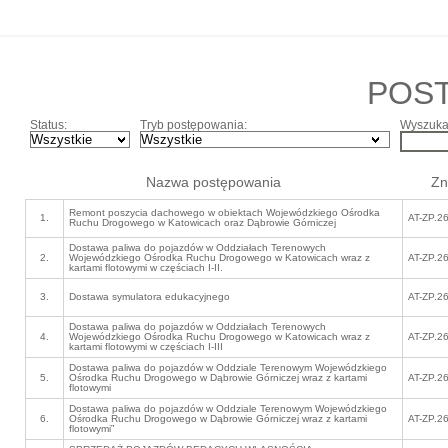
POS
Status:
Tryb postępowania:
Wyszukaj
Nazwa postępowania
Zn
Remont poszycia dachowego w obiektach Wojewódzkiego Ośrodka
1.
AT-ZP.2
Ruchu Drogowego w Katowicach oraz Dąbrowie Górniczej
Dostawa paliwa do pojazdów w Oddziałach Terenowych
2.
Wojewódzkiego Ośrodka Ruchu Drogowego w Katowicach wraz z
AT-ZP.2
kartami flotowymi w częściach I-II.
3.
Dostawa symulatora edukacyjnego
AT-ZP.2
Dostawa paliwa do pojazdów w Oddziałach Terenowych
4.
Wojewódzkiego Ośrodka Ruchu Drogowego w Katowicach wraz z
AT-ZP.2
kartami flotowymi w częściach I-III
Dostawa paliwa do pojazdów w Oddziale Terenowym Wojewódzkiego
5.
Ośrodka Ruchu Drogowego w Dąbrowie Górniczej wraz z kartami
AT-ZP.2
flotowymi
Dostawa paliwa do pojazdów w Oddziale Terenowym Wojewódzkiego
6.
Ośrodka Ruchu Drogowego w Dąbrowie Górniczej wraz z kartami
AT-ZP.2
flotowymi”