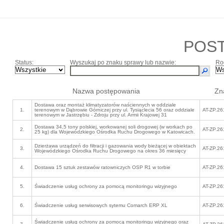
POS
Status:
Wyszukaj po znaku sprawy lub nazwie:
Ro
Nazwa postępowania
Zn
Dostawa oraz montaż klimatyzatorów naściennych w oddziale
1.
terenowym w Dąbrowie Górniczej przy ul. Tysiąclecia 56 oraz oddziale
AT-ZP.26
terenowym w Jastrzębiu - Zdroju przy ul. Armii Krajowej 31
Dostawa 34,5 tony polskiej, workowanej soli drogowej (w workach po
2.
AT-ZP.26
25 kg) dla Wojewódzkiego Ośrodka Ruchu Drogowego w Katowicach.
Dzierżawa urządzeń do filtracji i gazowania wody bieżącej w obiektach
3.
AT-ZP.26
Wojewódzkiego Ośrodka Ruchu Drogowego na okres 36 miesięcy
4.
Dostawa 15 sztuk zestawów ratowniczych OSP R1 w torbie
AT-ZP.26
5.
Świadczenie usług ochrony za pomocą monitoringu wizyjnego
AT-ZP.26
6.
Świadczenie usług serwisowych sytemu Comarch ERP XL
AT-ZP.26
Świadczenie usług ochrony za pomocą monitoringu wizyjnego oraz