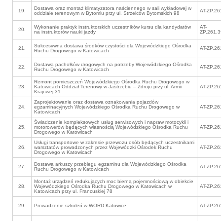
Dostawa oraz montaż klimatyzatora naściennego w sali wykładowej w
19.
AT-ZP.26
oddziale terenowym w Bytomiu przy ul. Strzelców Bytomskich 98
Wykonanie praktyk instruktorskich uczestników kursu dla kandydatów
AT-
20.
na instruktorów nauki jazdy
ZP.261.3
Sukcesywna dostawa środków czystości dla Wojewódzkiego Ośrodka
21.
AT-ZP.26
Ruchu Drogowego w Katowicach
Dostawa pachołków drogowych na potrzeby Wojewódzkiego Ośrodka
22.
AT-ZP.26
Ruchu Drogowego w Katowicach
Remont pomieszczeń Wojewódzkiego Ośrodka Ruchu Drogowego w
23.
Katowicach Oddział Terenowy w Jastrzębiu – Zdroju przy ul. Armii
AT-ZP.26
Krajowej 31
Zaprojektowanie oraz dostawa oznakowania pojazdów
24.
egzaminacyjnych Wojewódzkiego Ośrodka Ruchu Drogowego w
AT-ZP.26
Katowicach
Świadczenie kompleksowych usług serwisowych i napraw motocykli i
25.
motorowerów będących własnością Wojewódzkiego Ośrodka Ruchu
AT-ZP.26
Drogowego w Katowicach
Usługi transportowe w zakresie przewozu osób będących uczestnikami
26.
warsztatów prowadzonych przez Wojewódzki Ośrodek Ruchu
AT-ZP.26
Drogowego w Katowicach
Dostawa arkuszy przebiegu egzaminu dla Wojewódzkiego Ośrodka
27.
AT-ZP.26
Ruchu Drogowego w Katowicach
Montaż urządzeń redukujących moc bierną pojemnościową w obiekcie
28.
Wojewódzkiego Ośrodka Ruchu Drogowego w Katowicach w
AT-ZP.26
Katowicach przy ul. Francuskiej 78
29.
Prowadzenie szkoleń w WORD Katowice
AT-ZP.26