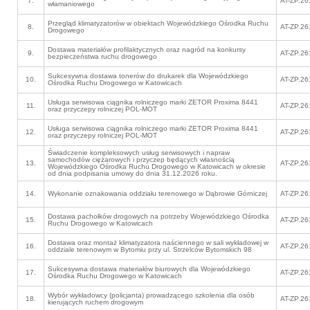
7.
AT-ZP.26
włamaniowego
Przegląd klimatyzatorów w obiektach Wojewódzkiego Ośrodka Ruchu
8.
AT-ZP.26
Drogowego
Dostawa materiałów profilaktycznych oraz nagród na konkursy
9.
AT-ZP.26
bezpieczeństwa ruchu drogowego
Sukcesywna dostawa tonerów do drukarek dla Wojewódzkiego
10.
AT-ZP.26
Ośrodka Ruchu Drogowego w Katowicach
Usługa serwisowa ciągnika rolniczego marki ZETOR Proxima 8441
11.
AT-ZP.26
oraz przyczepy rolniczej POL-MOT
Usługa serwisowa ciągnika rolniczego marki ZETOR Proxima 8441
12.
AT-ZP.26
oraz przyczepy rolniczej POL-MOT
Świadczenie kompleksowych usług serwisowych i napraw
samochodów ciężarowych i przyczep będących własnością
13.
AT-ZP.26
Wojewódzkiego Ośrodka Ruchu Drogowego w Katowicach w okresie
od dnia podpisania umowy do dnia 31.12.2026 roku.
14.
Wykonanie oznakowania oddziału terenowego w Dąbrowie Górniczej
AT-ZP.26
Dostawa pachołków drogowych na potrzeby Wojewódzkiego Ośrodka
15.
AT-ZP.26
Ruchu Drogowego w Katowicach
Dostawa oraz montaż klimatyzatora naściennego w sali wykładowej w
16.
AT-ZP.26
oddziale terenowym w Bytomiu przy ul. Strzelców Bytomskich 98
Sukcesywna dostawa materiałów biurowych dla Wojewódzkiego
17.
AT-ZP.26
Ośrodka Ruchu Drogowego w Katowicach
Wybór wykładowcy (policjanta) prowadzącego szkolenia dla osób
18.
AT-ZP.26
kierujących ruchem drogowym